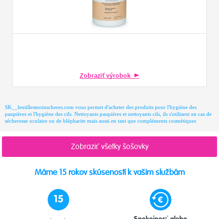
Zobraziť výrobok
SK__lentillesmoinscheres.com vous permet d'acheter des produits pour l'hygiène des
paupières et l'hygiène des cils. Nettoyants paupières et nettoyants cils, ils s'utilisent en cas de
sécheresse oculaire ou de blépharite mais aussi en tant que compléments cosmétiques
Zobraziť všetky šošovky
Máme 15 rokov skúseností k vašim službám
15
Spokojnosť alebo