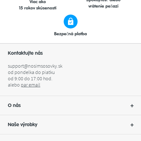
Viac ako
vrátenie peňazí
15 rokov skúseností
Bezpečná platba
Kontaktujte nás
support@nosimsosovky.sk
od pondelka do piatku
od 9:00 do 17:00 hod.
alebo
par
email
O nás
Naše výrobky