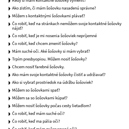
Kedy si mám kontaktné šošovky vymeniť?
Ako zistím, či mám šošovku nasadenú správne?
Môžem s kontaktnými šošovkami plávať?
Čo robiť, keď na stránkach nemôžem svoje kontaktné šošovky
nájsť?
Čo robiť, keď je mi nosenia šošoviek nepríjemné
Čo robiť, keď chcem zmeniť šošovky?
Mám suché oči. Aké šošovky si mám vybrať?
Trpím presbyopiou. Môžem nosiť šošovky?
Chcem nosiť farebné šošovky.
Ako mám svoje kontaktné šošovky čistiť a udržiavať?
Ako si vybrať prostriedok na údržbu šošoviek?
Môžem so šošovkami spať?
Môžem sa so šošovkami kúpať?
Môžem nosiť šošovky počas cesty lietadlom?
Čo robiť, keď mám suché oči?
Čo robiť, keď ma pália oči?
Čo robiť, keď mám začervenané oči?