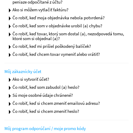
peniaze odpočítané z účtu?
Ako si môžem vytlačiť faktúru?
Čo robiť, keď moja objednávka nebola potvrdená?
Čo robiť, keď som v objednávke urobil (a) chybu?
Čo robiť, keď tovar, ktorý som dostal (a), nezodpovedá tomu,
ktoré som si objednal (a)?
Čo robiť, keď mi prišiel poškodený balíček?
Čo robiť, keď chcem tovar vymeniť alebo vrátiť?
môj zákaznícky účet
Ako si vytvoriť účet?
Čo robiť, keď som zabudol (a) heslo?
Sú moje osobné údaje chránené?
Čo robiť, keď si chcem zmeniť emailovú adresu?
Čo robiť, keď si chcem zmeniť heslo?
môj program odporúčaní / moje promo kódy