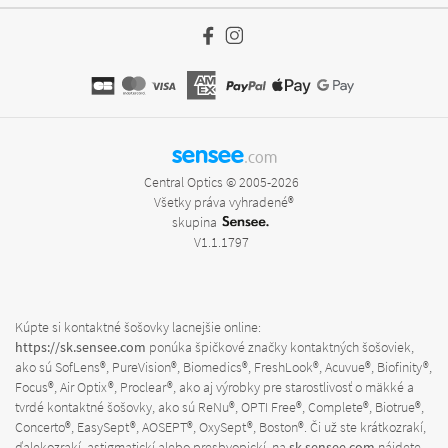
sensee
.com
Central Optics © 2005-2026
Všetky práva vyhradené®
skupina
V1.1.1797
Kúpte si kontaktné šošovky lacnejšie online:
https://sk.sensee.com
ponúka špičkové značky kontaktných šošoviek,
ako sú SofLens®, PureVision®, Biomedics®, FreshLook®, Acuvue®, Biofinity®,
Focus®, Air Optix®, Proclear®, ako aj výrobky pre starostlivosť o mäkké a
tvrdé kontaktné šošovky, ako sú ReNu®, OPTI Free®, Complete®, Biotrue®,
Concerto®, EasySept®, AOSEPT®, OxySept®, Boston®. Či už ste krátkozrakí,
ďalekozrakí, astigmatickí alebo presbyopickí, na
sk.sensee.com
nájdete