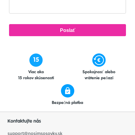
15
Viac ako
Spokojnosť alebo
15 rokov skúseností
vrátenie peňazí
Bezpečná platba
Kontaktujte nás
support@nosimsosovky.sk