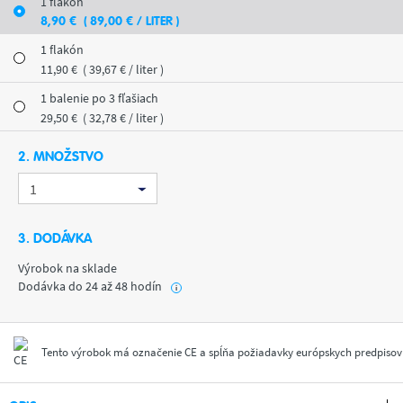
1 flakón
8
,90
€
( 89
,00
€
/ LITER )
1 flakón
11
,90
€
( 39
,67
€
/ liter )
1 balenie po 3 fľašiach
29
,50
€
( 32
,78
€
/ liter )
2. MNOŽSTVO
3. DODÁVKA
Výrobok na sklade
Dodávka do 24 až 48 hodín
i
Tento výrobok má označenie CE a spĺňa požiadavky európskych predpisov