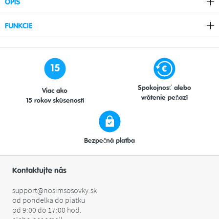
OPIS
FUNKCIE
15
Spokojnosť alebo
Viac ako
vrátenie peňazí
15 rokov skúseností
Bezpečná platba
Kontaktujte nás
support@nosimsosovky.sk
od pondelka do piatku
od 9:00 do 17:00 hod.