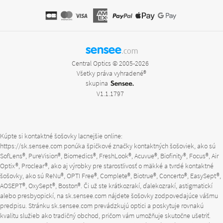
sensee
.com
Central Optics © 2005-2026
Všetky práva vyhradené®
skupina
V1.1.1797
Kúpte si kontaktné šošovky lacnejšie online:
https://sk.sensee.com
ponúka špičkové značky kontaktných šošoviek, ako sú
SofLens®, PureVision®, Biomedics®, FreshLook®, Acuvue®, Biofinity®, Focus®, Air
Optix®, Proclear®, ako aj výrobky pre starostlivosť o mäkké a tvrdé kontaktné
šošovky, ako sú ReNu®, OPTI Free®, Complete®, Biotrue®, Concerto®, EasySept®,
AOSEPT®, OxySept®, Boston®. Či už ste krátkozrakí, ďalekozrakí, astigmatickí
alebo presbyopickí, na
sk.sensee.com
nájdete šošovky zodpovedajúce vášmu
predpisu. Stránku
sk.sensee.com
prevádzkujú optici a poskytuje rovnakú
kvalitu služieb ako tradičný obchod, pričom vám umožňuje skutočne ušetriť.