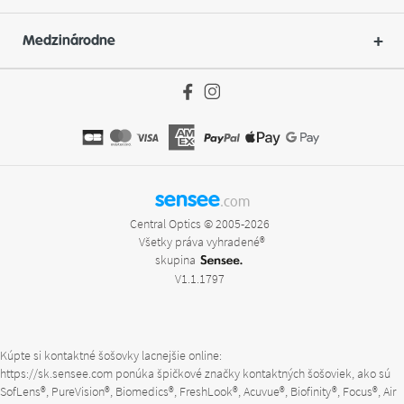
Medzinárodne
sensee
.com
Central Optics © 2005-2026
Všetky práva vyhradené®
skupina
V1.1.1797
Kúpte si kontaktné šošovky lacnejšie online:
https://sk.sensee.com
ponúka špičkové značky kontaktných šošoviek, ako sú
SofLens®, PureVision®, Biomedics®, FreshLook®, Acuvue®, Biofinity®, Focus®, Air