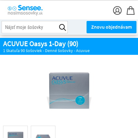
Znovu objednávam
ACUVUE Oasys 1-Day (90)
1 škatuľa 90 šošoviek - Denné šošovky - Acuvue