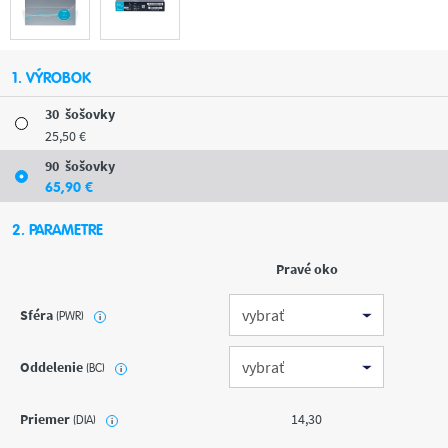
1. VÝROBOK
30
šošovky
25
,50
€
90
šošovky
65
,90
€
2. PARAMETRE
Pravé oko
Sféra
(PWR)
i
Oddelenie
(BC)
i
Priemer
14,30
(DIA)
i