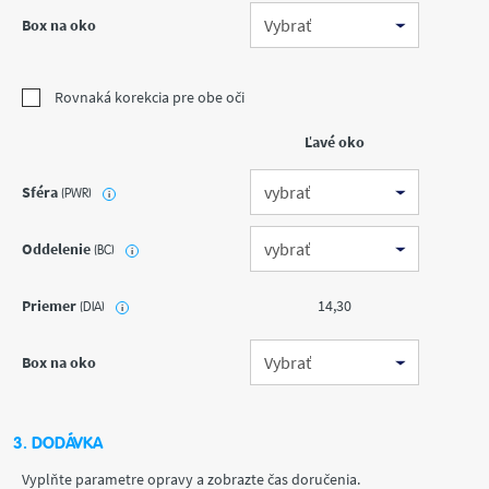
Box na oko
Rovnaká korekcia pre obe oči
Ľavé oko
Sféra
(PWR)
i
Oddelenie
(BC)
i
Priemer
14,30
(DIA)
i
Box na oko
3. DODÁVKA
Vyplňte parametre opravy a zobrazte čas doručenia.