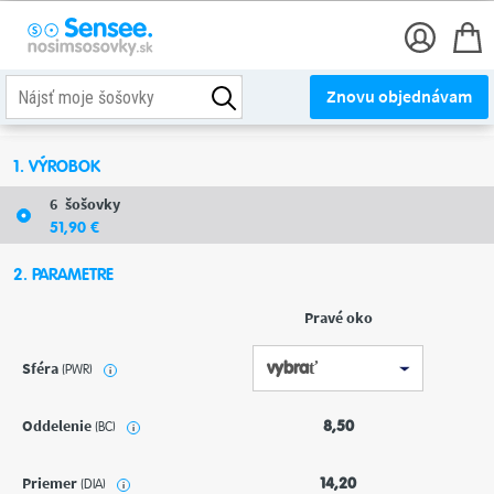
Znovu objednávam
1. VÝROBOK
6
šošovky
51
,90
€
2. PARAMETRE
Pravé oko
Sféra
(PWR)
i
Oddelenie
8,50
(BC)
i
Priemer
14,20
(DIA)
i