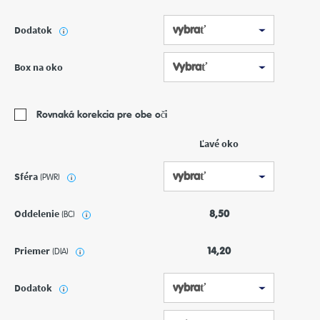
Dodatok
i
Box na oko
Rovnaká korekcia pre obe oči
Ľavé oko
Sféra
(PWR)
i
Oddelenie
8,50
(BC)
i
Priemer
14,20
(DIA)
i
Dodatok
i