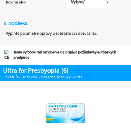
Box na oko
3. DODÁVKA
Vyplňte parametre opravy a zobrazte čas doručenia.
Tento výrobok má označenie CE a spĺňa požiadavky európskych
predpisov
Ultra for Presbyopia (6)
1 škatuľa 6 šošoviek - Mesačné šošovky - Ultra