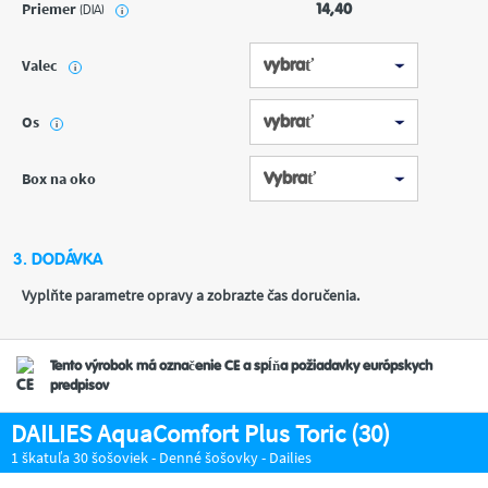
Priemer
14,40
(DIA)
i
Valec
i
Os
i
Box na oko
3. DODÁVKA
Vyplňte parametre opravy a zobrazte čas doručenia.
Tento výrobok má označenie CE a spĺňa požiadavky európskych
predpisov
DAILIES AquaComfort Plus Toric (30)
1 škatuľa 30 šošoviek - Denné šošovky - Dailies