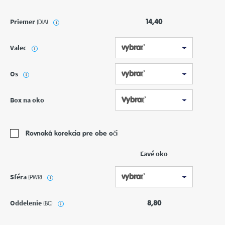
Priemer
14,40
(DIA)
i
Valec
i
Os
i
Box na oko
Rovnaká korekcia pre obe oči
Ľavé oko
Sféra
(PWR)
i
Oddelenie
8,80
(BC)
i