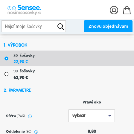
Znovu objednávam
1. VÝROBOK
30
šošovky
22
,90
€
90
šošovky
63
,90
€
2. PARAMETRE
Pravé oko
Sféra
(PWR)
i
Oddelenie
8,80
(BC)
i