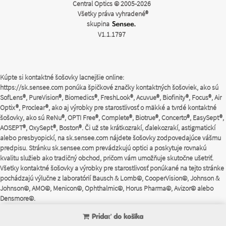
Central Optics © 2005-2026
Všetky práva vyhradené®
skupina
V1.1.1797
Kúpte si kontaktné šošovky lacnejšie online:
https://sk.sensee.com
ponúka špičkové značky kontaktných šošoviek, ako sú
SofLens®, PureVision®, Biomedics®, FreshLook®, Acuvue®, Biofinity®, Focus®, Air
Optix®, Proclear®, ako aj výrobky pre starostlivosť o mäkké a tvrdé kontaktné
šošovky, ako sú ReNu®, OPTI Free®, Complete®, Biotrue®, Concerto®, EasySept®,
AOSEPT®, OxySept®, Boston®. Či už ste krátkozrakí, ďalekozrakí, astigmatickí
alebo presbyopickí, na
sk.sensee.com
nájdete šošovky zodpovedajúce vášmu
predpisu. Stránku
sk.sensee.com
prevádzkujú optici a poskytuje rovnakú
kvalitu služieb ako tradičný obchod, pričom vám umožňuje skutočne ušetriť.
Všetky kontaktné šošovky a výrobky pre starostlivosť ponúkané na tejto stránke
pochádzajú výlučne z laboratórií Bausch & Lomb©, CooperVision©, Johnson &
Johnson©, AMO©, Menicon©, Ophthalmic©, Horus Pharma©, Avizor© alebo
Densmore©.
Pridať do košíka