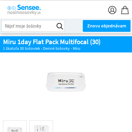
Znovu objednávam
Miru 1day Flat Pack Multifocal (30)
1 škatuľa 30 šošoviek - Denné šošovky - Miru