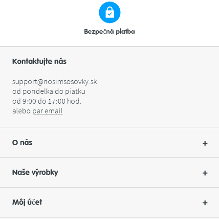
Bezpečná platba
Kontaktujte nás
support@nosimsosovky.sk
od pondelka do piatku
od 9:00 do 17:00 hod.
alebo
par
email
O nás
Naše výrobky
Môj účet