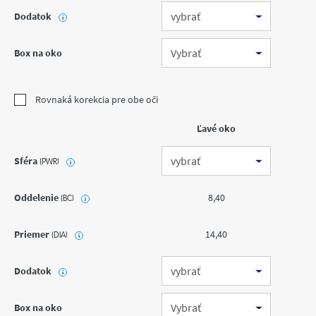
Dodatok
i
Box na oko
Rovnaká korekcia pre obe oči
Ľavé oko
Sféra
(PWR)
i
Oddelenie
8,40
(BC)
i
Priemer
14,40
(DIA)
i
Dodatok
i
Box na oko