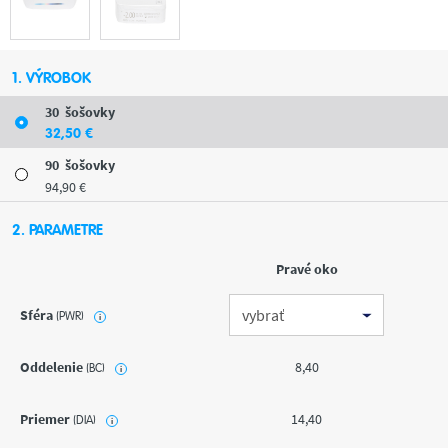
1. VÝROBOK
30
šošovky
32
,50
€
90
šošovky
94
,90
€
2. PARAMETRE
Pravé oko
Sféra
(PWR)
i
Oddelenie
8,40
(BC)
i
Priemer
14,40
(DIA)
i