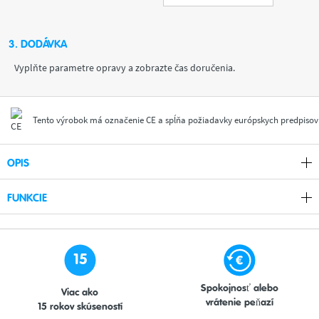
3. DODÁVKA
Vyplňte parametre opravy a zobrazte čas doručenia.
Tento výrobok má označenie CE a spĺňa požiadavky európskych predpisov
OPIS
FUNKCIE
15
Spokojnosť alebo
Viac ako
vrátenie peňazí
15 rokov skúseností