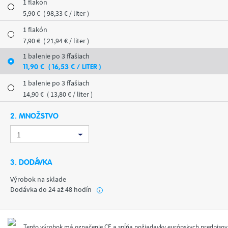
1 flakón
5
,90
€
( 98
,33
€
/ liter )
1 flakón
7
,90
€
( 21
,94
€
/ liter )
1 balenie po 3 fľašiach
11
,90
€
( 16
,53
€
/ LITER )
1 balenie po 3 fľašiach
14
,90
€
( 13
,80
€
/ liter )
2. MNOŽSTVO
3. DODÁVKA
Výrobok na sklade
Dodávka do 24 až 48 hodín
i
Tento výrobok má označenie CE a spĺňa požiadavky európskych predpisov