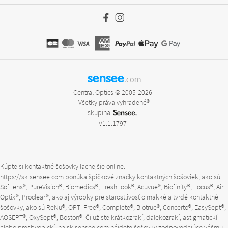
sensee
.com
Central Optics © 2005-2026
Všetky práva vyhradené®
skupina
V1.1.1797
Kúpte si kontaktné šošovky lacnejšie online:
https://sk.sensee.com
ponúka špičkové značky kontaktných šošoviek, ako sú
SofLens®, PureVision®, Biomedics®, FreshLook®, Acuvue®, Biofinity®, Focus®, Air
Optix®, Proclear®, ako aj výrobky pre starostlivosť o mäkké a tvrdé kontaktné
šošovky, ako sú ReNu®, OPTI Free®, Complete®, Biotrue®, Concerto®, EasySept®,
AOSEPT®, OxySept®, Boston®. Či už ste krátkozrakí, ďalekozrakí, astigmatickí
alebo presbyopickí, na
sk.sensee.com
nájdete šošovky zodpovedajúce vášmu