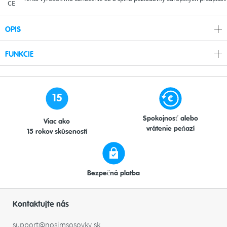
OPIS
FUNKCIE
15
Spokojnosť alebo
Viac ako
vrátenie peňazí
15 rokov skúseností
Bezpečná platba
Kontaktujte nás
support@nosimsosovky.sk