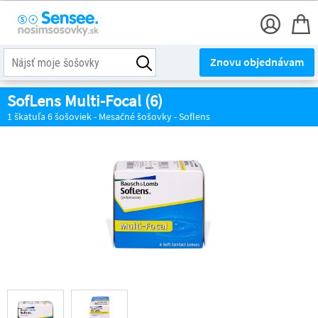
Znovu objednávam
SofLens Multi-Focal (6)
1 škatuľa 6 šošoviek - Mesačné šošovky - Soflens