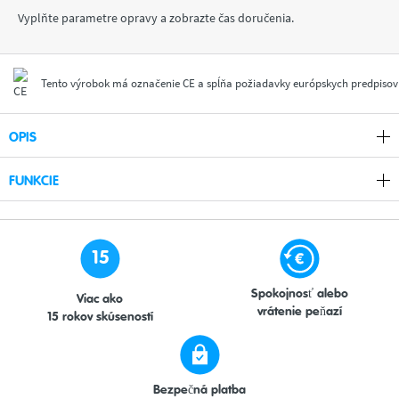
Vyplňte parametre opravy a zobrazte čas doručenia.
Tento výrobok má označenie CE a spĺňa požiadavky európskych predpisov
OPIS
FUNKCIE
15
Spokojnosť alebo
Viac ako
vrátenie peňazí
15 rokov skúseností
Bezpečná platba