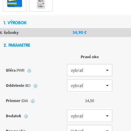
1. VÝROBOK
6
šošovky
34
,90
€
2. PARAMETRE
Pravé oko
Sféra
(PWR)
i
Oddelenie
(BC)
i
Priemer
14,50
(DIA)
i
Dodatok
i