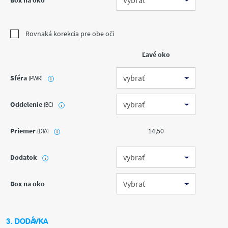
Box na oko
Rovnaká korekcia pre obe oči
Ľavé oko
Sféra
(PWR)
i
Oddelenie
(BC)
i
Priemer
14,50
(DIA)
i
Dodatok
i
Box na oko
3. DODÁVKA