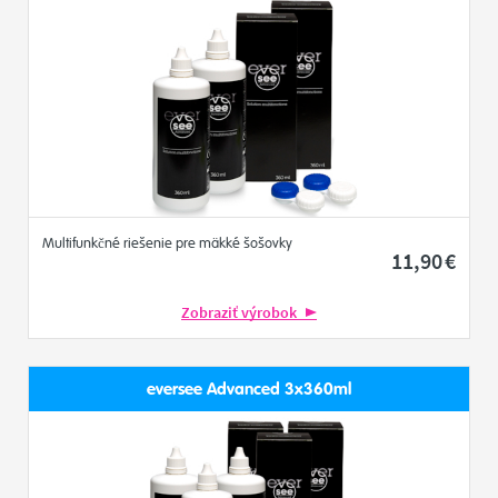
Multifunkčné riešenie pre mäkké šošovky
11
,90
€
Zobraziť výrobok
eversee Advanced 3x360ml