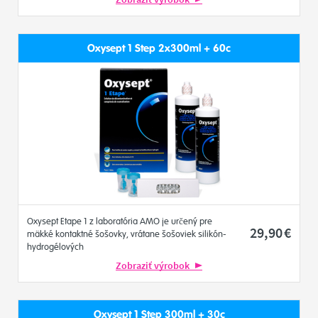
Oxysept 1 Step 2x300ml + 60c
Oxysept Etape 1 z laboratória AMO je určený pre
29
,90
€
mäkké kontaktné šošovky, vrátane šošoviek silikón-
hydrogélových
Zobraziť výrobok
Oxysept 1 Step 300ml + 30c