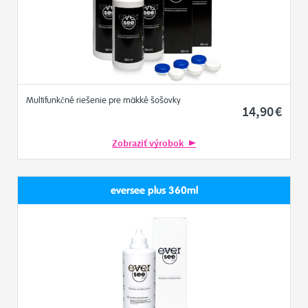
Multifunkčné riešenie pre mäkké šošovky
14
,90
€
Zobraziť výrobok
eversee plus 360ml