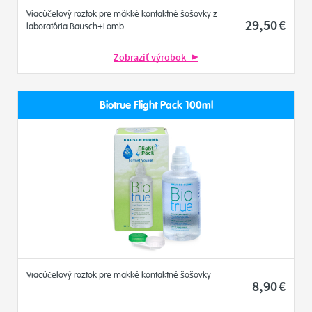
Viacúčelový roztok pre mäkké kontaktné šošovky z
29
,50
€
laboratória Bausch+Lomb
Zobraziť výrobok
Biotrue Flight Pack 100ml
Viacúčelový roztok pre mäkké kontaktné šošovky
8
,90
€