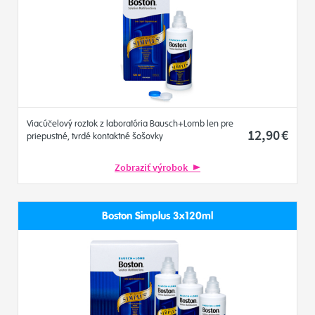
Viacúčelový roztok z laboratória Bausch+Lomb len pre
12
,90
€
priepustné, tvrdé kontaktné šošovky
Zobraziť výrobok
Boston Simplus 3x120ml