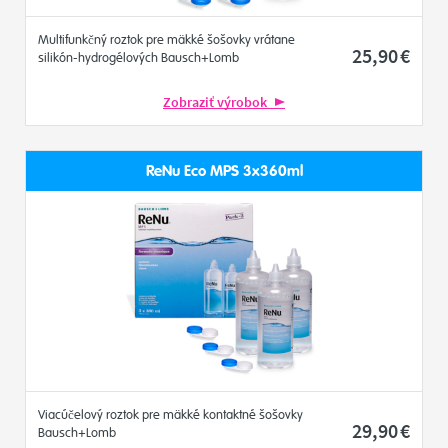
Multifunkčný roztok pre mäkké šošovky vrátane
25
,90
€
silikón-hydrogélových Bausch+Lomb
Zobraziť výrobok
ReNu Eco MPS 3x360ml
Viacúčelový roztok pre mäkké kontaktné šošovky
29
,90
€
Bausch+Lomb