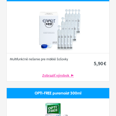
Multifunkčné riešenie pre mäkké šošovky
5
,90
€
Zobraziť výrobok
OPTI-FREE puremoist 300ml