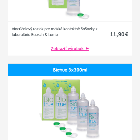
Viacúčelový roztok pre mäkké kontaktné šošovky z
11
,90
€
laboratória Bausch & Lomb
Zobraziť výrobok
Biotrue 3x300ml