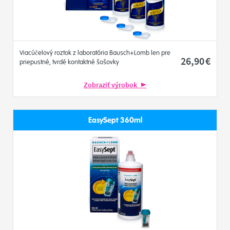
Viacúčelový roztok z laboratória Bausch+Lomb len pre
26
,90
€
priepustné, tvrdé kontaktné šošovky
Zobraziť výrobok
EasySept 360ml