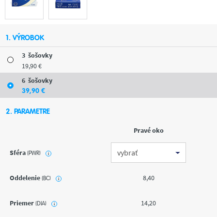
1. VÝROBOK
3
šošovky
19
,90
€
6
šošovky
39
,90
€
2. PARAMETRE
Pravé oko
Sféra
(PWR)
i
Oddelenie
8,40
(BC)
i
Priemer
14,20
(DIA)
i