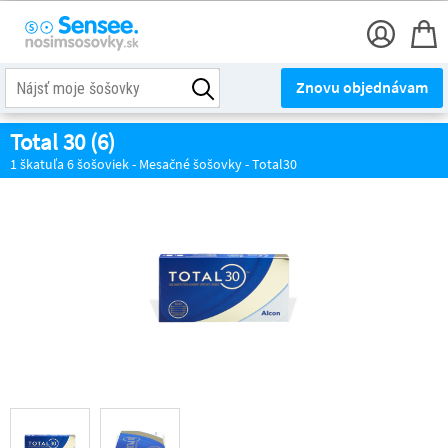
Znovu objednávam
Total 30 (6)
1 škatuľa 6 šošoviek - Mesačné šošovky - Total30