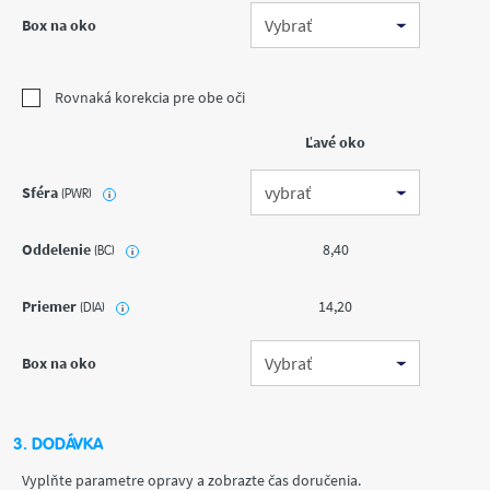
Box na oko
Rovnaká korekcia pre obe oči
Ľavé oko
Sféra
(PWR)
i
Oddelenie
8,40
(BC)
i
Priemer
14,20
(DIA)
i
Box na oko
3. DODÁVKA
Vyplňte parametre opravy a zobrazte čas doručenia.