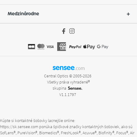
Medzinárodne
sensee
.com
Central Optics © 2005-2026
Všetky práva vyhradené®
skupina
V1.1.1797
Kúpte si kontaktné šošovky lacnejšie online:
https://sk.sensee.com
ponúka špičkové značky kontaktných šošoviek, ako sú
SofLens®, PureVision®, Biomedics®, FreshLook®, Acuvue®, Biofinity®, Focus®, Air