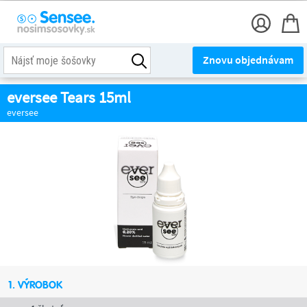
Znovu objednávam
eversee Tears 15ml
eversee
1. VÝROBOK