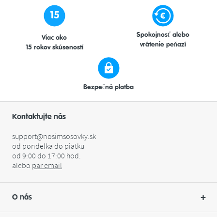
15
Spokojnosť alebo
Viac ako
vrátenie peňazí
15 rokov skúseností
Bezpečná platba
Kontaktujte nás
support@nosimsosovky.sk
od pondelka do piatku
od 9:00 do 17:00 hod.
alebo
par
email
O nás