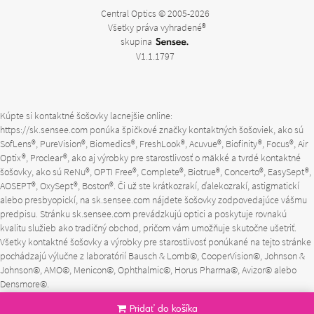
Central Optics © 2005-2026
Všetky práva vyhradené®
skupina
V1.1.1797
Kúpte si kontaktné šošovky lacnejšie online:
https://sk.sensee.com
ponúka špičkové značky kontaktných šošoviek, ako sú
SofLens®, PureVision®, Biomedics®, FreshLook®, Acuvue®, Biofinity®, Focus®, Air
Optix®, Proclear®, ako aj výrobky pre starostlivosť o mäkké a tvrdé kontaktné
šošovky, ako sú ReNu®, OPTI Free®, Complete®, Biotrue®, Concerto®, EasySept®,
AOSEPT®, OxySept®, Boston®. Či už ste krátkozrakí, ďalekozrakí, astigmatickí
alebo presbyopickí, na
sk.sensee.com
nájdete šošovky zodpovedajúce vášmu
predpisu. Stránku
sk.sensee.com
prevádzkujú optici a poskytuje rovnakú
kvalitu služieb ako tradičný obchod, pričom vám umožňuje skutočne ušetriť.
Všetky kontaktné šošovky a výrobky pre starostlivosť ponúkané na tejto stránke
pochádzajú výlučne z laboratórií Bausch & Lomb©, CooperVision©, Johnson &
Johnson©, AMO©, Menicon©, Ophthalmic©, Horus Pharma©, Avizor© alebo
Densmore©.
Pridať do košíka