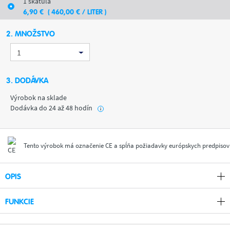
1 škatuľa
6
,90
€
( 460
,00
€
/ LITER )
2. MNOŽSTVO
3. DODÁVKA
Výrobok na sklade
Dodávka do 24 až 48 hodín
i
Tento výrobok má označenie CE a spĺňa požiadavky európskych predpisov
OPIS
FUNKCIE