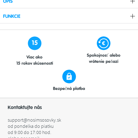
OPIS
FUNKCIE
15
Spokojnosť alebo
Viac ako
vrátenie peňazí
15 rokov skúseností
Bezpečná platba
Kontaktujte nás
support@nosimsosovky.sk
od pondelka do piatku
od 9:00 do 17:00 hod.