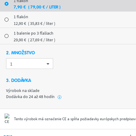
1 flakón
7
,90
€
( 79
,00
€
/ LITER )
1 flakón
12
,90
€
( 35
,83
€
/ liter )
1 balenie po 3 fľašiach
29
,90
€
( 27
,69
€
/ liter )
2. MNOŽSTVO
3. DODÁVKA
Výrobok na sklade
Dodávka do 24 až 48 hodín
i
Tento výrobok má označenie CE a spĺňa požiadavky európskych predpisov