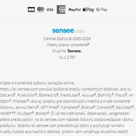
sensee
.com
Central Optics © 2005-2026
Všetky práva vyhradené®
skupina
V1.1.1797
Kúpte si kontaktné šošovky lacnejšie online:
https://sk.sensee.com
ponúka špičkové značky kontaktných šošoviek, ako sú
SofLens®, PureVision®, Biomedics®, FreshLook®, Acuvue®, Biofinity®, Focus®, Air
Optix®, Proclear®, ako aj výrobky pre starostlivosť o mäkké a tvrdé kontaktné
šošovky, ako sú ReNu®, OPTI Free®, Complete®, Biotrue®, Concerto®, EasySept®,
AOSEPT®, OxySept®, Boston®. Či už ste krátkozrakí, ďalekozrakí, astigmatickí
alebo presbyopickí, na
sk.sensee.com
nájdete šošovky zodpovedajúce vášmu
predpisu. Stránku
sk.sensee.com
prevádzkujú optici a poskytuje rovnakú
kvalitu služieb ako tradičný obchod, pričom vám umožňuje skutočne ušetriť.