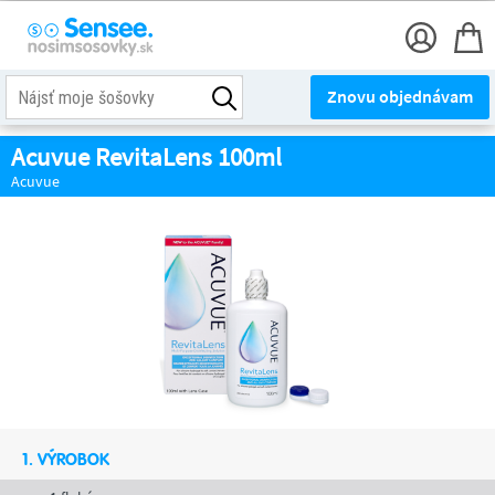
Znovu objednávam
Acuvue RevitaLens 100ml
Acuvue
1. VÝROBOK