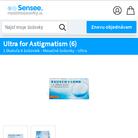
Znovu objednávam
Ultra for Astigmatism (6)
1 škatuľa 6 šošoviek - Mesačné šošovky - Ultra