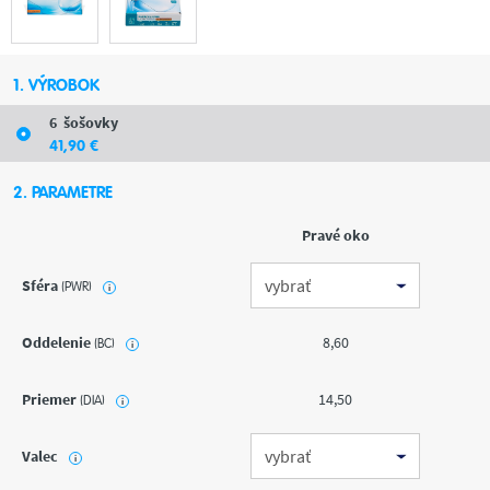
1. VÝROBOK
6
šošovky
41
,90
€
2. PARAMETRE
Pravé oko
Sféra
(PWR)
i
Oddelenie
8,60
(BC)
i
Priemer
14,50
(DIA)
i
Valec
i