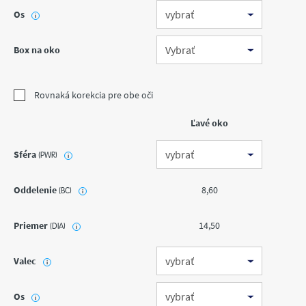
Os
i
Box na oko
Rovnaká korekcia pre obe oči
Ľavé oko
Sféra
(PWR)
i
Oddelenie
8,60
(BC)
i
Priemer
14,50
(DIA)
i
Valec
i
Os
i