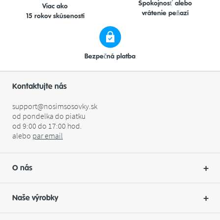
Spokojnosť alebo
Viac ako
vrátenie peňazí
15 rokov skúseností
Bezpečná platba
Kontaktujte nás
support@nosimsosovky.sk
od pondelka do piatku
od 9:00 do 17:00 hod.
alebo
par
email
O nás
Naše výrobky